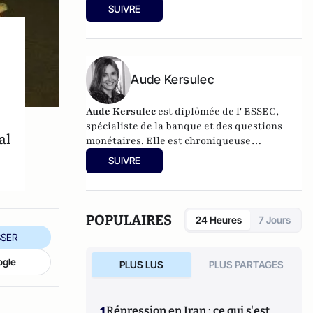
SUIVRE
Aude Kersulec
Aude Kersulec
est diplômée de l' ESSEC,
spécialiste de la banque et des questions
al
monétaires. Elle est chroniqueuse
économique sur BFMTV Business.
SUIVRE
POPULAIRES
24 Heures
7 Jours
SER
ogle
PLUS LUS
PLUS PARTAGES
1
Répression en Iran : ce qui s'est