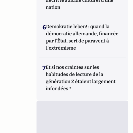
décrit le suicide culturel d’une
nation
6
Demokratie leben! : quand la
démocratie allemande, financée
par l'État, sert de paravent à
l'extrémisme
7
Et si nos craintes sur les
habitudes de lecture de la
génération Z étaient largement
infondées ?