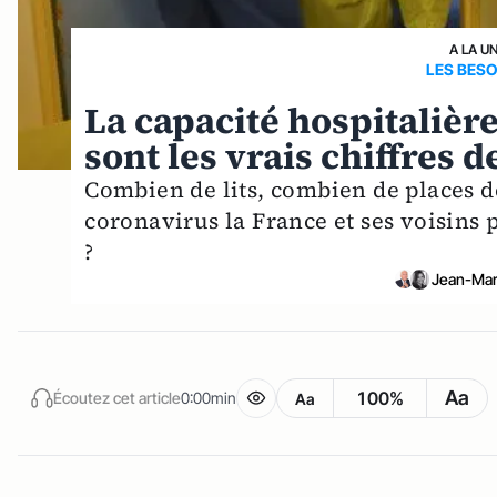
A LA U
LES BESO
La capacité hospitalière 
sont les vrais chiffres d
Combien de lits, combien de places 
coronavirus la France et ses voisins p
?
Jean-Mar
Aa
100%
Écoutez cet article
0:00min
Aa