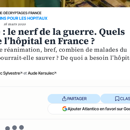
NE
›
DÉCRYPTAGES
›
FRANCE
INS POUR LES HOPITAUX
16 mars 2020
: le nerf de la guerre. Quels
e l’hôpital en France ?
de réanimation, bref, combien de malades du
ourrait-elle sauver ? De quoi a besoin l’hôpit
c Sylvestre
et
Aude Kersulec
PARTAGER
CLAS
Ajouter Atlantico en favori sur Go