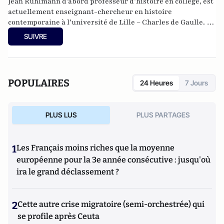
Jean Ruhlmann d’abord professeur d’histoire en collège, est
actuellement enseignant-chercheur en histoire
contemporaine à l’université de Lille – Charles de Gaulle. Le
théâtre est une passion qui remonte à sa découverte du
SUIVRE
Festival d’Avignon ; il s’intéresse également aux séries
télévisées. Il est, avec Charles Edouard Aubry, co-animateur
de la rubrique théâtre et membre du Comité Editorial de
Culture-Tops.
POPULAIRES
24 Heures
7 Jours
PLUS LUS
PLUS PARTAGES
1
Les Français moins riches que la moyenne
européenne pour la 3e année consécutive : jusqu'où
ira le grand déclassement ?
2
Cette autre crise migratoire (semi-orchestrée) qui
se profile après Ceuta