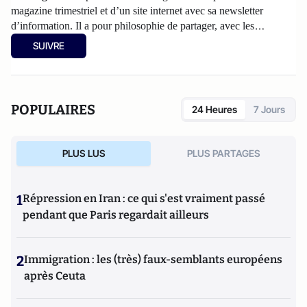
magazine trimestriel et d’un
site internet
avec sa newsletter
d’information. Il a pour philosophie de partager, avec les
agriculteurs, les informations et les réflexions sur l’agriculture.
SUIVRE
Les articles partagés sur Atlantico sont accessibles au grand
public, d'autres informations plus spécialisées figurent sur
wikiagri.fr
POPULAIRES
24 Heures
7 Jours
PLUS LUS
PLUS PARTAGES
1
Répression en Iran : ce qui s'est vraiment passé
pendant que Paris regardait ailleurs
2
Immigration : les (très) faux-semblants européens
après Ceuta