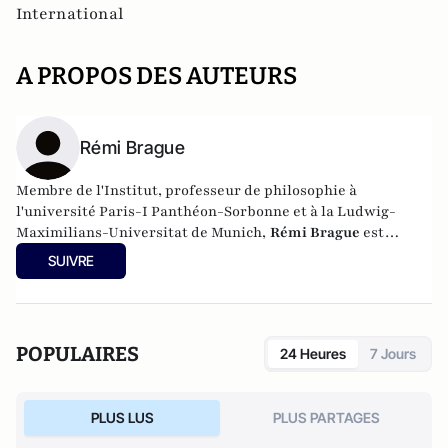
International
A PROPOS DES AUTEURS
Rémi Brague
Membre de l'Institut, professeur de philosophie à
l'université Paris-I Panthéon-Sorbonne et à la Ludwig-
Maximilians-Universitat de Munich,
Rémi Brague
est
l'auteur de nombreux essais dont Europe, la voie romaine
SUIVRE
(1992), la Sagesse du monde (1999), La Loi de Dieu (2005), Au
moyen du Moyen Age (2008), le Propre de l'homme (2015) et
Sur la religion (2018).
POPULAIRES
24 Heures
7 Jours
PLUS LUS
PLUS PARTAGES