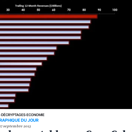
E
›
DÉCRYPTAGES
›
ECONOMIE
GRAPHIQUE DU JOUR
27 septembre 2013