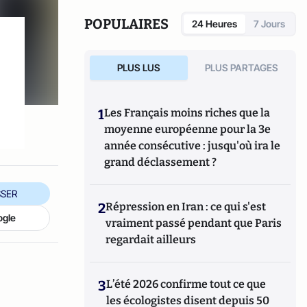
POPULAIRES
24 Heures
7 Jours
PLUS LUS
PLUS PARTAGES
1
Les Français moins riches que la
moyenne européenne pour la 3e
année consécutive : jusqu'où ira le
grand déclassement ?
SER
2
Répression en Iran : ce qui s'est
ogle
vraiment passé pendant que Paris
regardait ailleurs
3
L’été 2026 confirme tout ce que
les écologistes disent depuis 50