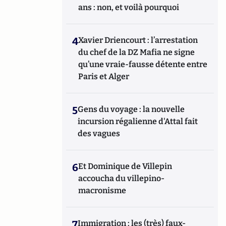
ans : non, et voilà pourquoi
4
Xavier Driencourt : l’arrestation
du chef de la DZ Mafia ne signe
qu’une vraie-fausse détente entre
Paris et Alger
5
Gens du voyage : la nouvelle
incursion régalienne d'Attal fait
des vagues
6
Et Dominique de Villepin
accoucha du villepino-
macronisme
7
Immigration : les (très) faux-