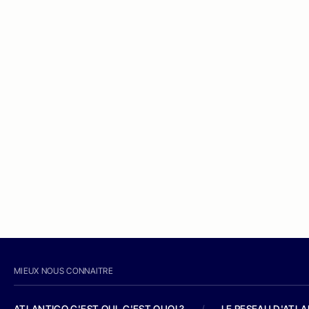
MIEUX NOUS CONNAITRE
ATLANTICO C'EST QUI, C'EST QUOI ?
/
LE RESEAU D'ATL