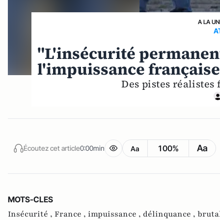
A LA UN
A
"L'insécurité permanent
l'impuissance française
Des pistes réalistes
Aa
100%
Écoutez cet article
0:00min
Aa
MOTS-CLES
Insécurité ,
France ,
impuissance ,
délinquance ,
bruta