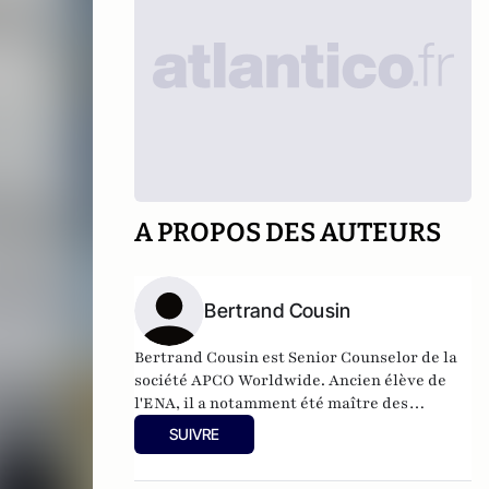
A PROPOS DES AUTEURS
Bertrand Cousin
Bertrand Cousin est Senior Counselor de la
société APCO Worldwide. Ancien élève de
l'ENA, il a notamment été maître des
requêtes au Conseil d'Etat, maire adjoint de
SUIVRE
Brest et député.