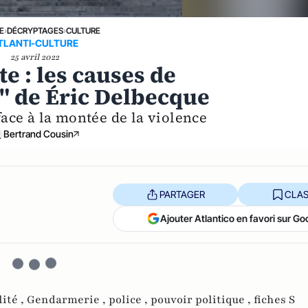
E
›
DÉCRYPTAGES
›
CULTURE
TLANTI-CULTURE
25 avril 2022
e : les causes de
" de Éric Delbecque
 face à la montée de la violence
Bertrand Cousin
PARTAGER
CLAS
Ajouter Atlantico en favori sur Go
lité ,
Gendarmerie ,
police ,
pouvoir politique ,
fiches S