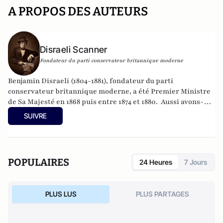
A PROPOS DES AUTEURS
Disraeli Scanner
Fondateur du parti conservateur britannique moderne
Benjamin Disraeli (1804-1881), fondateur du parti
conservateur britannique moderne, a été Premier Ministre
de Sa Majesté en 1868 puis entre 1874 et 1880. Aussi avons-
nous été quelque peu surpris de recevoir, depuis quelques
SUIVRE
semaines, des "lettres de Londres" signées par un
homonyme du grand homme d'Etat. L'intérêt des
informations et des analyses a néanmoins convaincus
l'historien Edouard Husson de publier les textes reçus au
POPULAIRES
24 Heures
7 Jours
moment où se dessine, en France et dans le monde, un
nouveau clivage politique, entre "conservateurs" et
"libéraux". Peut être suivi aussi sur
@Disraeli1874
PLUS LUS
PLUS PARTAGES