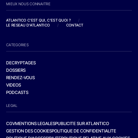
MIEUX NOUS CONNAITRE
ATLANTICO C'EST QUI, C'EST QUOI ?
/
LE RESEAU D'ATLANTICO
/
CONTACT
CATEGORIES
DECRYPTAGES
DOSSIERS
RENDEZ-VOUS
VIDEOS
PODCASTS
LEGAL
CGV
MENTIONS LEGALES
PUBLICITE SUR ATLANTICO
GESTION DES COOKIES
POLITIQUE DE CONFIDENTIALITE