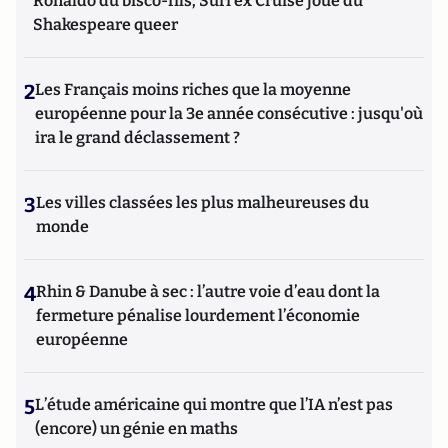
Ronaldo du bisco-fils; Suri ex Cruise joue du
Shakespeare queer
2
Les Français moins riches que la moyenne
européenne pour la 3e année consécutive : jusqu'où
ira le grand déclassement ?
3
Les villes classées les plus malheureuses du
monde
4
Rhin & Danube à sec : l’autre voie d’eau dont la
fermeture pénalise lourdement l’économie
européenne
5
L’étude américaine qui montre que l’IA n’est pas
(encore) un génie en maths