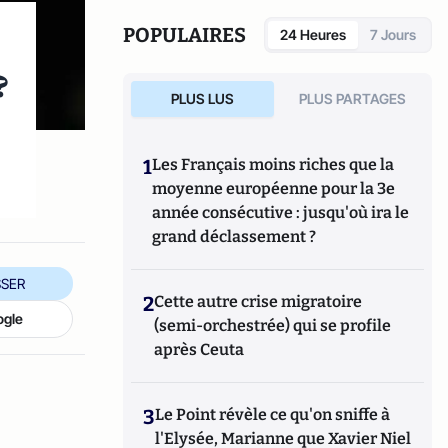
défrayé la chronique judiciaire et politique
(Le Pen, Duverger-Pétain, René Bousquet,
POPULAIRES
24 Heures
7 Jours
Bob Denard, le gang des Barbares, Hélène
Castel, etc.), mais aussi dans les grands
?
scandales financiers des années 1990
PLUS LUS
PLUS PARTAGES
(affaire Carrefour du développement,
Pasqua). Il est l'auteur de
La France en
miettes
(éditions Fayard),
Ordre et Désordre
1
Les Français moins riches que la
(éditions Le Passeur, 2015). En 2017, il a
moyenne européenne pour la 3e
publié
La parole, rien qu'elle
et
Moi,
année consécutive : jusqu'où ira le
Emmanuel Macron, je me dis que...
, tous les
deux aux Editions Le Cerf.
grand déclassement ?
SER
2
Cette autre crise migratoire
ogle
(semi-orchestrée) qui se profile
après Ceuta
3
Le Point révèle ce qu'on sniffe à
l'Elysée, Marianne que Xavier Niel