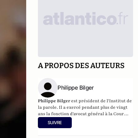
A PROPOS DES AUTEURS
Philippe Bilger
Philippe Bilger
est président de l'Institut de
la parole. Il a exercé pendant plus de vingt
ans la fonction d'avocat général à la Cour
d'assises de Paris, et est aujourd'hui
SUIVRE
magistrat honoraire. Il a été amené à
requérir dans des grandes affaires qui ont