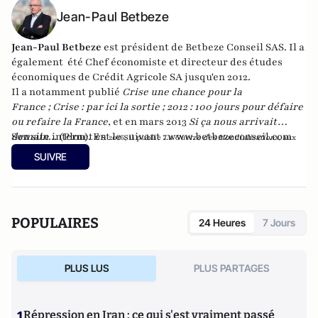
Jean-Paul Betbeze
Jean-Paul Betbeze
est président de Betbeze Conseil SAS. Il a
également été Chef économiste et directeur des études
économiques de Crédit Agricole SA jusqu'en 2012.
Il a notamment publié
Crise une chance pour la
France
;
Crise : par ici la sortie
;
2012 : 100 jours pour défaire
ou refaire la France
, et en mars 2013
Si ça nous arrivait
demain...
Son site internet est le suivant :
(Plon). En
www.betbezeconseil.com
2016, il publie
La Guerre des Mondialisations
, aux
et en 2017 "La France, ce malade imaginaire"
éditions
Economica
SUIVRE
chez le même éditeur.
POPULAIRES
24 Heures
7 Jours
PLUS LUS
PLUS PARTAGES
1
Répression en Iran : ce qui s'est vraiment passé