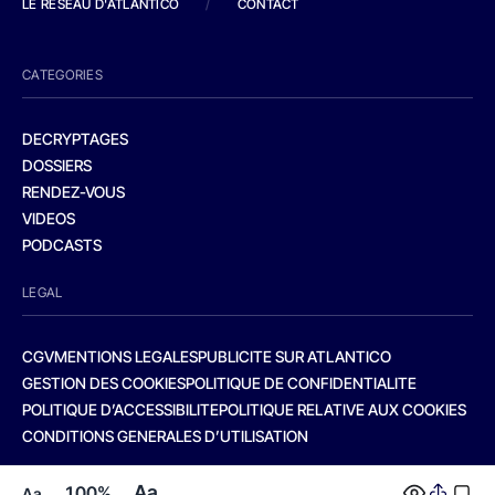
LE RESEAU D'ATLANTICO
/
CONTACT
CATEGORIES
DECRYPTAGES
DOSSIERS
RENDEZ-VOUS
VIDEOS
PODCASTS
LEGAL
CGV
MENTIONS LEGALES
PUBLICITE SUR ATLANTICO
GESTION DES COOKIES
POLITIQUE DE CONFIDENTIALITE
POLITIQUE D’ACCESSIBILITE
POLITIQUE RELATIVE AUX COOKIES
CONDITIONS GENERALES D’UTILISATION
Aa
100%
Aa