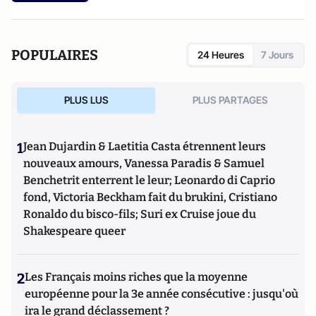
et en 25 langues). Il enseigne ou a enseigné à Sciences-Po
leurs réseaux internes.
Paris, au Collège d’Europe, à HEC et à l’ENA.
POPULAIRES
24 Heures
7 Jours
PLUS LUS
PLUS PARTAGES
1
Jean Dujardin & Laetitia Casta étrennent leurs
nouveaux amours, Vanessa Paradis & Samuel
Benchetrit enterrent le leur; Leonardo di Caprio
fond, Victoria Beckham fait du brukini, Cristiano
Ronaldo du bisco-fils; Suri ex Cruise joue du
Shakespeare queer
2
Les Français moins riches que la moyenne
européenne pour la 3e année consécutive : jusqu'où
ira le grand déclassement ?