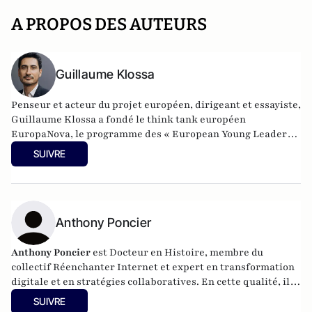
A PROPOS DES AUTEURS
Guillaume Klossa
Penseur et acteur du projet européen, dirigeant et essayiste,
Guillaume Klossa a fondé le think tank européen
EuropaNova, le programme des « European Young Leaders »
et dirigé l’Union européenne de Radiotélévision /
SUIVRE
eurovision. Proche du président Juncker, il a été conseiller
spécial chargé de l’intelligence artificielle du vice-
président Commission européenne Andrus Ansip après
avoir été conseiller de Jean-Pierre Jouyet durant la dernière
présidence française de l’Union européenne et sherpa du
Anthony Poncier
groupe de réflexion sur l’avenir de l’Europe (Conseil
européen) pendant la dernière grande crise économique et
Anthony Poncier
est Docteur en Histoire, membre du
financière. Il est coprésident du mouvement civique
collectif Réenchanter Internet et expert en transformation
transnational Civico Europa à l’origine de l’appel du 9 mai
digitale et en stratégies collaboratives. En cette qualité, il
2016 pour une Renaissance européenne et de la consultation
accompagne les entreprises dans la conception de leurs
SUIVRE
WeEuropeans (38 millions de citoyens touchés dans 27 pays
stratégies médias sociaux, ainsi que dans la création de