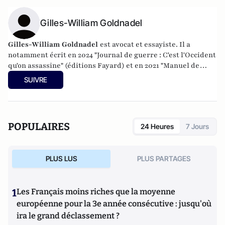
Gilles-William Goldnadel
Gilles-William Goldnadel
est avocat et essayiste. Il a
notamment écrit en 2024 "Journal de guerre : C'est l'Occident
qu'on assassine" (éditions Fayard) et en 2021 "Manuel de
résistance au fascisme d'extrême-gauche" (Les Nouvelles
SUIVRE
éditions de Passy).
POPULAIRES
24 Heures
7 Jours
PLUS LUS
PLUS PARTAGES
1
Les Français moins riches que la moyenne
européenne pour la 3e année consécutive : jusqu'où
ira le grand déclassement ?