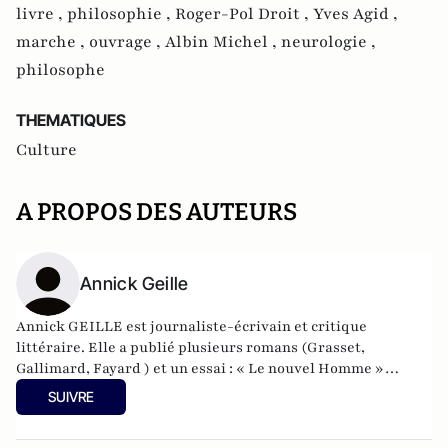
livre ,
philosophie ,
Roger-Pol Droit ,
Yves Agid ,
marche ,
ouvrage ,
Albin Michel ,
neurologie ,
philosophe
THEMATIQUES
Culture
A PROPOS DES AUTEURS
Annick Geille
Annick GEILLE est journaliste-écrivain et critique
littéraire. Elle a publié plusieurs romans (Grasset,
Gallimard, Fayard ) et un essai : « Le nouvel Homme »
(Lattès) Elle a obtenu entre autres le prix du Premier
SUIVRE
Roman, le prix Alfred Née de l’académie française (voir
Google). Et le prix décerné chaque année par la Marine