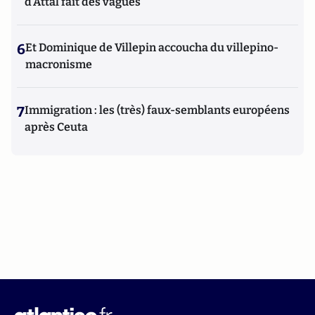
d'Attal fait des vagues
6
Et Dominique de Villepin accoucha du villepino-
macronisme
7
Immigration : les (très) faux-semblants européens
après Ceuta