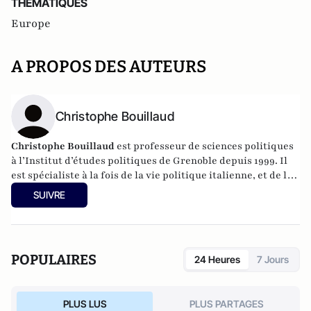
THEMATIQUES
Europe
A PROPOS DES AUTEURS
Christophe Bouillaud
Christophe Bouillaud
est professeur de sciences politiques
à l’Institut d’études politiques de Grenoble depuis 1999. Il
est spécialiste à la fois de la vie politique italienne, et de la
vie politique européenne, en particulier sous l’angle des
SUIVRE
partis.
POPULAIRES
24 Heures
7 Jours
PLUS LUS
PLUS PARTAGES