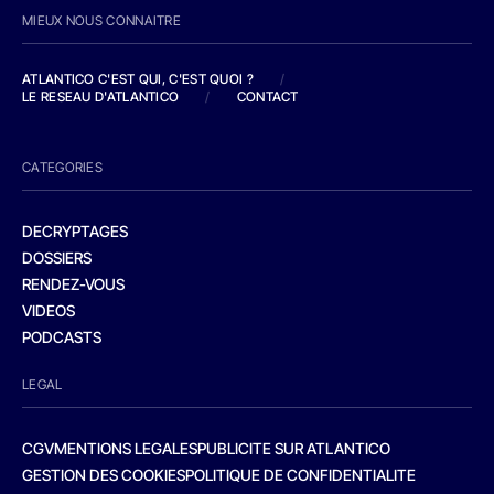
MIEUX NOUS CONNAITRE
ATLANTICO C'EST QUI, C'EST QUOI ?
/
LE RESEAU D'ATLANTICO
/
CONTACT
CATEGORIES
DECRYPTAGES
DOSSIERS
RENDEZ-VOUS
VIDEOS
PODCASTS
LEGAL
CGV
MENTIONS LEGALES
PUBLICITE SUR ATLANTICO
GESTION DES COOKIES
POLITIQUE DE CONFIDENTIALITE