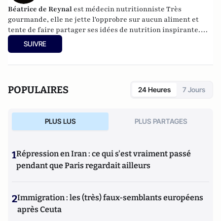
Béatrice de Reynal
est médecin nutritionniste Très
gourmande, elle ne jette l'opprobre sur aucun aliment et
tente de faire partager ses idées de nutrition inspirante.
Elle est par ailleurs l'auteur du blog "
MiamMiam
".
SUIVRE
POPULAIRES
24 Heures
7 Jours
PLUS LUS
PLUS PARTAGES
1
Répression en Iran : ce qui s'est vraiment passé
pendant que Paris regardait ailleurs
2
Immigration : les (très) faux-semblants européens
après Ceuta