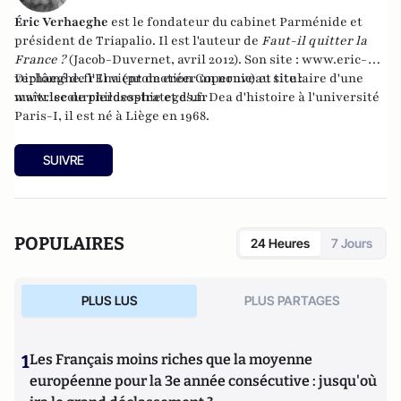
Éric Verhaeghe
est le fondateur du
cabinet Parménide
et
président de
Triapalio
. Il est l'auteur de
Faut-il quitter la
France ?
(Jacob-Duvernet, avril 2012). Son site :
www.eric-
verhaeghe.fr
Diplômé de l'Ena (promotion Copernic) et titulaire d'une
Il vient de créer un nouveau site :
www.lecourrierdesstrateges.fr
maîtrise de philosophie et d'un Dea d'histoire à l'université
Paris-I, il est né à Liège en 1968.
SUIVRE
POPULAIRES
24 Heures
7 Jours
PLUS LUS
PLUS PARTAGES
1
Les Français moins riches que la moyenne
européenne pour la 3e année consécutive : jusqu'où