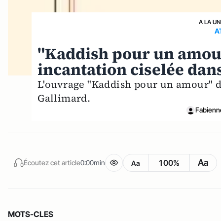
A LA UN
A
"Kaddish pour un amour
incantation ciselée dan
L'ouvrage "Kaddish pour un amour" de
Gallimard.
Fabienn
Aa
100%
Écoutez cet article
0:00min
Aa
MOTS-CLES