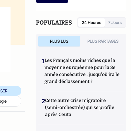
etc.).
POPULAIRES
24 Heures
7 Jours
PLUS LUS
PLUS PARTAGES
1
Les Français moins riches que la
moyenne européenne pour la 3e
année consécutive : jusqu'où ira le
grand déclassement ?
SER
2
Cette autre crise migratoire
ogle
(semi-orchestrée) qui se profile
après Ceuta