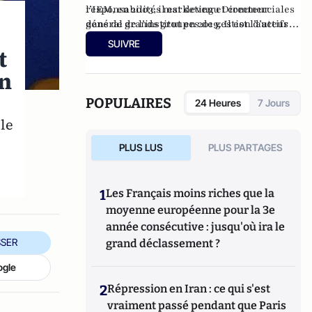
responsabilités marketing et commerciales
l’IEM, en 2003, il est devenu Directeur
dans de grands groupes de gestion d’actifs
général de l’institut en 2019. Il est l’auteur
français.
de plusieurs travaux sur les enjeux fiscaux,
SUIVRE
t
les finances publiques, la protection sociale
ou la contribution des entreprises et
on
membre de la Société du Mont Pèlerin.
POPULAIRES
24 Heures
7 Jours
lle
PLUS LUS
PLUS PARTAGES
1
Les Français moins riches que la
moyenne européenne pour la 3e
année consécutive : jusqu'où ira le
SER
grand déclassement ?
ogle
2
Répression en Iran : ce qui s'est
vraiment passé pendant que Paris