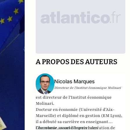
A PROPOS DES AUTEURS
Nicolas Marques
Directeur de l'Institut économique Molinari
est directeur de l'
Institut économique
Molinari
.
Docteur en économie (Université d’Aix-
Marseille) et diplômé en gestion (EM Lyon),
il a débuté sa carrière en enseignant
l’économie, avant d’exercer des
Chercheur associé depuis la création de