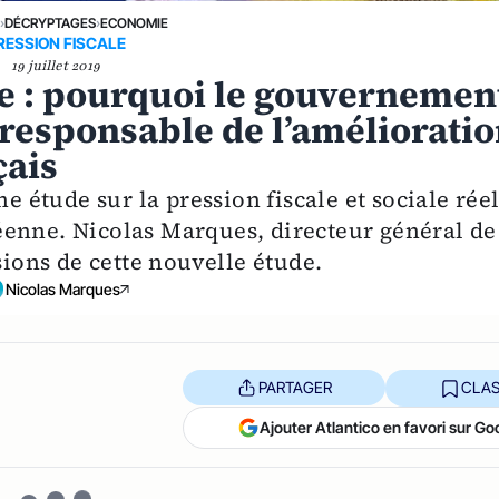
E
›
DÉCRYPTAGES
›
ECONOMIE
RESSION FISCALE
19 juillet 2019
ale : pourquoi le gouvernemen
 responsable de l’améliorati
çais
ne étude sur la pression fiscale et sociale rée
éenne. Nicolas Marques, directeur général de
sions de cette nouvelle étude.
Nicolas Marques
PARTAGER
CLAS
Ajouter Atlantico en favori sur Go