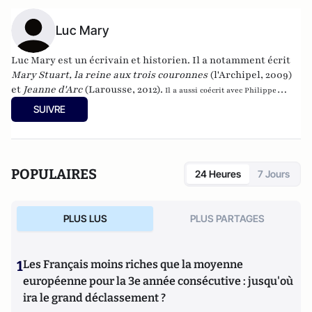
Luc Mary
Luc Mary est un écrivain et historien. Il a notamment écrit
Mary Stuart, la reine aux trois couronnes
(l'Archipel, 2009
)
et
Jeanne d'Arc
(Larousse, 2012).
Il a aussi coécrit avec Philippe
Valode
Et si... Napoléon avait triomphé à Waterloo ?
L'histoire de France revue
SUIVRE
et corrigée en 40 uchronies
(Editions de l'Opportun, juin 2011)
.
Il est l'auteur
de 20 livres et de plus d'une centaine d'articles. Il rédige régulièrement des
textes pour la revue Actualité de l’histoire, une rubrique mensuelle consacrée
aux uchronies.
POPULAIRES
24 Heures
7 Jours
PLUS LUS
PLUS PARTAGES
1
Les Français moins riches que la moyenne
européenne pour la 3e année consécutive : jusqu'où
ira le grand déclassement ?