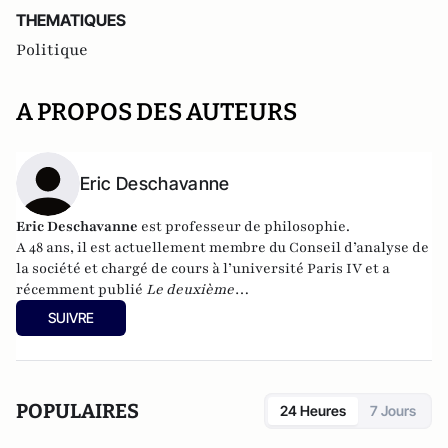
THEMATIQUES
Politique
A PROPOS DES AUTEURS
Eric Deschavanne
Eric Deschavanne
est professeur de philosophie.
A 48 ans, il est actuellement membre du Conseil d’analyse de
la société et chargé de cours à l’université Paris IV et a
récemment publié
Le deuxième
humanisme – Introduction à la pensée de Luc Ferry
SUIVRE
(Germina, 2010). Il est également l’auteur, avec Pierre-Henri
Tavoillot, de
Philosophie des âges de la vie
(Grasset, 2007).
POPULAIRES
24 Heures
7 Jours