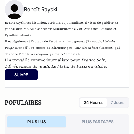
Benoît Rayski
Benoît Rayski
est historien, écrivain et journaliste. Il vient de publier
Le
avec
gauchisme, maladie sénile du communisme
Atlantico Editions et
Eyrolles E-books.
Il est également l'auteur de
Là où vont les cigognes
(Ramsay),
L'affiche
rouge
(Denoël), ou encore de
L'homme que vous aimez haïr
(Grasset)
qui
dénonce l' "anti-sarkozysme primaire" ambiant.
Il a travaillé comme journaliste pour
France Soir
,
L'Événement du jeudi
,
Le Matin de Paris
ou
Globe
.
SUIVRE
POPULAIRES
24 Heures
7 Jours
PLUS LUS
PLUS PARTAGES