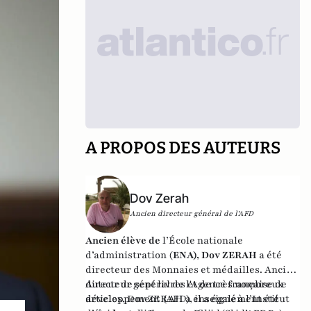
A PROPOS DES AUTEURS
Dov Zerah
Ancien directeur général de l'AFD
Ancien élève de
l’École nationale
d’administration (
ENA), Dov ZERAH
a été
directeur des Monnaies et médailles. Ancien
directeur général de l'Agence française de
Auteur de sept livres et de très nombreux
développement (AFD), il a également été
articles, Dov ZERAH a enseigné à l’Institut