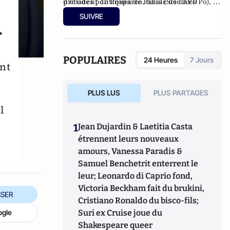
président de Proparco, filiale de l’AFD
d’études politiques de Paris (Sciences Po), à
spécialisée dans le financement du secteur
l’ENA, ainsi qu’à l’École des hautes études
SUIVRE
privé et censeur d'OSEO.
commerciales de Paris (HEC). Conseiller
r
municipal de Neuilly-sur-Seine de 2008 à
2014, et à nouveau depuis 2020.
Administrateur du Consistoire de Paris de
POPULAIRES
24 Heures
7 Jours
nt
1998 à 2006 et de 2010 à 2018, il en a été le
président en 2010.
PLUS LUS
PLUS PARTAGES
l
1
Jean Dujardin & Laetitia Casta
étrennent leurs nouveaux
amours, Vanessa Paradis &
Samuel Benchetrit enterrent le
leur; Leonardo di Caprio fond,
Victoria Beckham fait du brukini,
SER
Cristiano Ronaldo du bisco-fils;
Suri ex Cruise joue du
ogle
Shakespeare queer