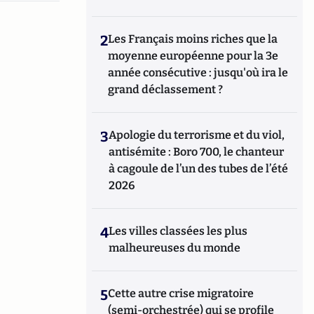
2
Les Français moins riches que la
moyenne européenne pour la 3e
année consécutive : jusqu'où ira le
grand déclassement ?
3
Apologie du terrorisme et du viol,
antisémite : Boro 700, le chanteur
à cagoule de l’un des tubes de l’été
2026
4
Les villes classées les plus
malheureuses du monde
5
Cette autre crise migratoire
(semi-orchestrée) qui se profile