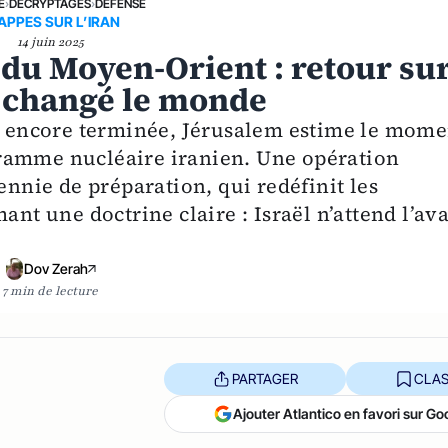
E
›
DÉCRYPTAGES
›
DÉFENSE
APPES SUR L’IRAN
14 juin 2025
 du Moyen-Orient : retour su
t changé le monde
as encore terminée, Jérusalem estime le mome
ramme nucléaire iranien. Une opération
ennie de préparation, qui redéfinit les
ant une doctrine claire : Israël n’attend l’ava
.
Dov Zerah
7 min de lecture
PARTAGER
CLAS
Ajouter Atlantico en favori sur Go