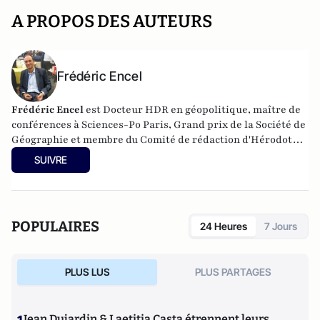
A PROPOS DES AUTEURS
Frédéric Encel
Frédéric Encel
est Docteur HDR en géopolitique, maître de
conférences à Sciences-Po Paris, Grand prix de la Société de
Géographie et membre du Comité de rédaction d'Hérodote.
Il a fondé et anime chaque année les Rencontres
SUIVRE
internationales géopolitiques de Trouville-sur-Mer.
Frédéric Encel est l'auteur des
Voies de la puissance
chez
prix du livre
Odile Jacob pour lequel il reçoit le
géopolitique 2022
et le
Prix
Histoire-Géographie de
POPULAIRES
24 Heures
7 Jours
l’Académie des Sciences morales et politiques
en
2023.
PLUS LUS
PLUS PARTAGES
Jean Dujardin & Laetitia Casta étrennent leurs