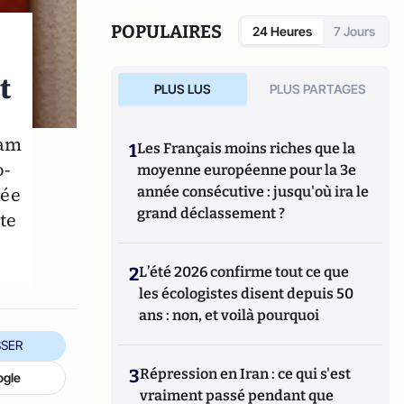
Plon) et
Je vais dire à tout le monde que tu es juif
(Jourdan éditions, 2021).
Physicien de formation, Malik
POPULAIRES
24 Heures
7 Jours
Bezouh est un spécialiste de la question de l'islam de
France, de ses représentations sociales dans la société
t
française et des processus historiques à l’origine de
PLUS LUS
PLUS PARTAGES
l’émergence de l’islamisme.
lam
1
Les Français moins riches que la
o-
moyenne européenne pour la 3e
née
année consécutive : jusqu'où ira le
grand déclassement ?
te
2
L’été 2026 confirme tout ce que
les écologistes disent depuis 50
ans : non, et voilà pourquoi
SER
3
Répression en Iran : ce qui s'est
ogle
vraiment passé pendant que