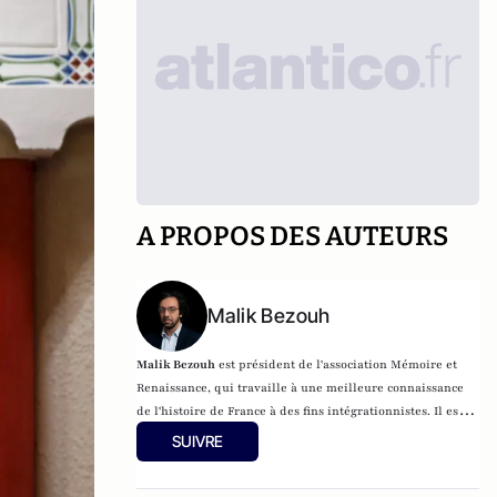
A PROPOS DES AUTEURS
Malik Bezouh
Malik Bezouh
est président de l'association Mémoire et
Renaissance, qui travaille à une meilleure connaissance
de l'histoire de France à des fins intégrationnistes. Il est
l'auteur des livres
Crise de la conscience arabo-
SUIVRE
musulmane
, pour la Fondation pour l'innovation politique
(Fondapol),
France-Islam le choc des préjugés
(éditions