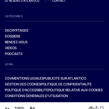
LE RESEAU D'ATLANTICO
/
CONTACT
CATEGORIES
DECRYPTAGES
DOSSIERS
RENDEZ-VOUS
VIDEOS
PODCASTS
LEGAL
CGV
MENTIONS LEGALES
PUBLICITE SUR ATLANTICO
GESTION DES COOKIES
POLITIQUE DE CONFIDENTIALITE
POLITIQUE D’ACCESSIBILITE
POLITIQUE RELATIVE AUX COOKIES
CONDITIONS GENERALES D’UTILISATION
Aa
100%
Aa