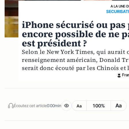
A LA UNE
›
D
SECURISAT
iPhone sécurisé ou pas 
encore possible de ne 
est président ?
Selon le New York Times, qui aurait 
renseignement américain, Donald Tru
serait donc écouté par les Chinois et 
Fra
Aa
100%
Écoutez cet article
0:00min
Aa