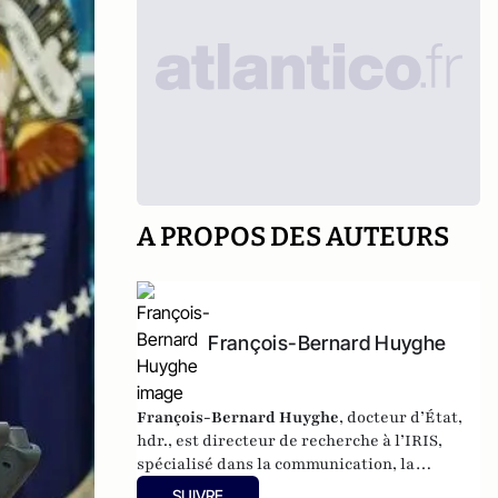
A PROPOS DES AUTEURS
François-Bernard Huyghe
François-Bernard Huyghe
, docteur d’État,
hdr., est directeur de recherche à l’IRIS,
spécialisé dans la communication, la
cyberstratégie et l’intelligence économique,
SUIVRE