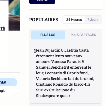
derniers livres : « L’art de la guerre
idéologique » (le Cerf 2021) et « Fake news
Manip, infox et infodémie en 2021 » (VA
éditeurs 2020).
POPULAIRES
24 Heures
7 Jours
on
PLUS LUS
PLUS PARTAGES
i
1
Jean Dujardin & Laetitia Casta
étrennent leurs nouveaux
amours, Vanessa Paradis &
Samuel Benchetrit enterrent le
leur; Leonardo di Caprio fond,
Victoria Beckham fait du brukini,
SER
Cristiano Ronaldo du bisco-fils;
Suri ex Cruise joue du
ogle
Shakespeare queer