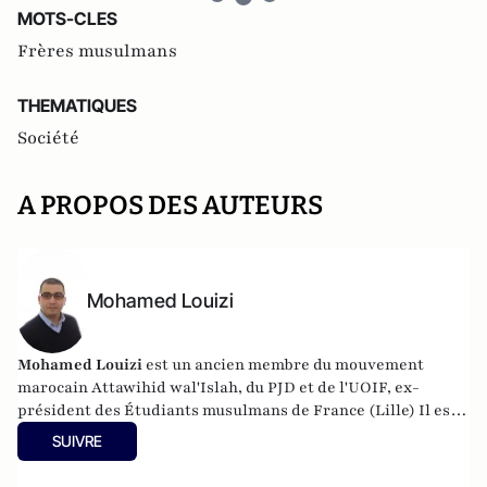
MOTS-CLES
Frères musulmans
THEMATIQUES
Société
A PROPOS DES AUTEURS
Mohamed Louizi
Mohamed Louizi
est un ancien membre du mouvement
marocain Attawihid wal'Islah, du PJD et de l'UOIF, ex-
président des Étudiants musulmans de France (Lille) Il est
ingénieur. Il anime depuis 2007 le blog "Écrire sans censures
SUIVRE
!".