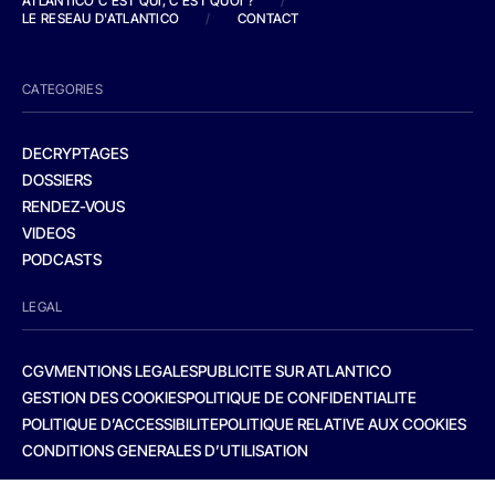
ATLANTICO C'EST QUI, C'EST QUOI ?
/
LE RESEAU D'ATLANTICO
/
CONTACT
CATEGORIES
DECRYPTAGES
DOSSIERS
RENDEZ-VOUS
VIDEOS
PODCASTS
LEGAL
CGV
MENTIONS LEGALES
PUBLICITE SUR ATLANTICO
GESTION DES COOKIES
POLITIQUE DE CONFIDENTIALITE
POLITIQUE D’ACCESSIBILITE
POLITIQUE RELATIVE AUX COOKIES
CONDITIONS GENERALES D’UTILISATION