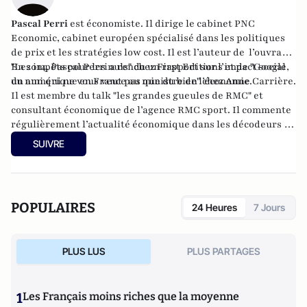
Pascal Perri
est économiste. Il dirige le cabinet PNC
Economic, cabinet européen spécialisé dans les politiques
de prix et les stratégies low cost. Il est l’auteur de l’ouvrage
"Les impôts pour les nuls
En 2014, Pascal Perri a rendu un
" chez First Editions et de
rapport
sur l’impact social
"Google,
un ami qui ne vous veut pas que du bien"
du numérique en France au ministre de l’économie.
chez Anne Carrière.
Il est membre du talk "les grandes gueules de RMC" et
consultant économique de l’agence RMC sport. Il commente
régulièrement l’actualité économique dans les décodeurs de
l’éco sur BFM Business.
SUIVRE
POPULAIRES
24 Heures
7 Jours
PLUS LUS
PLUS PARTAGES
1
Les Français moins riches que la moyenne