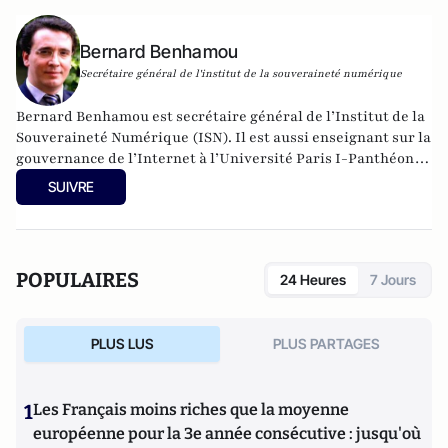
Bernard Benhamou
Secrétaire général de l'institut de la souveraineté numérique
Bernard Benhamou est secrétaire général de l’Institut de la
Souveraineté Numérique (ISN). Il est aussi enseignant sur la
gouvernance de l’Internet à l’Université Paris I-Panthéon
Sorbonne. Il a exercé les fonctions de délégué
SUIVRE
interministériel aux usages de l’Internet auprès du
ministère de la Recherche et du ministère de l’Économie
numérique (2007-2013). Il y a fondé le portail Proxima
Mobile, premier portail européen de services mobiles pour
POPULAIRES
24 Heures
7 Jours
les citoyens. Il a coordonné la première conférence
ministérielle européenne sur l’Internet des objets lors de la
Présidence Française de l’Union européenne de 2008. Il a
PLUS LUS
PLUS PARTAGES
été le conseiller de la Délégation Française au Sommet des
Nations unies sur la Société de l’Information (2003-2006). Il
a aussi créé les premières conférences sur l’impact des
1
Les Français moins riches que la moyenne
technologies sur les administrations à l’Ena en 1998. Enfin, il
a été le concepteur de « Passeport pour le Cybermonde », la
européenne pour la 3e année consécutive : jusqu'où