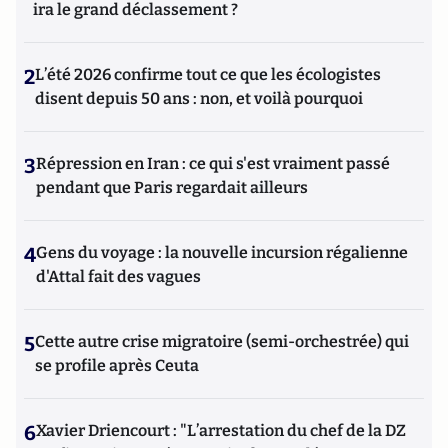
première exposition entièrement en réseau créée à la Cité
ira le grand déclassement ?
des Sciences et de l’Industrie en 1997.
2
L’été 2026 confirme tout ce que les écologistes
disent depuis 50 ans : non, et voilà pourquoi
3
Répression en Iran : ce qui s'est vraiment passé
pendant que Paris regardait ailleurs
4
Gens du voyage : la nouvelle incursion régalienne
d'Attal fait des vagues
5
Cette autre crise migratoire (semi-orchestrée) qui
se profile après Ceuta
6
Xavier Driencourt : "L’arrestation du chef de la DZ