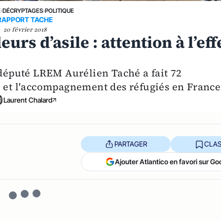
E
›
DÉCRYPTAGES
›
POLITIQUE
RAPPORT TACHE
20 février 2018
rs d’asile : attention à l’eff
 député LREM Aurélien Taché a fait 72
l et l'accompagnement des réfugiés en France
Laurent Chalard
PARTAGER
CLAS
Ajouter Atlantico en favori sur Go