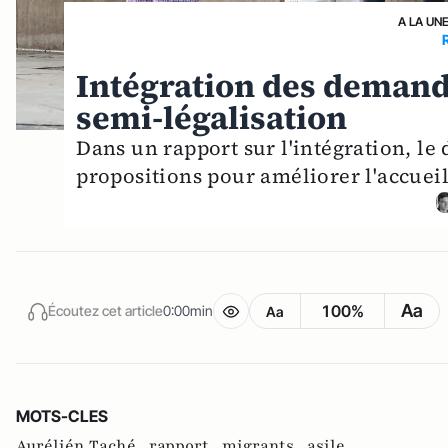
A LA UN
Intégration des demandeu
semi-légalisation
Dans un rapport sur l'intégration, le
propositions pour améliorer l'accuei
Aa
100%
Écoutez cet article
0:00min
Aa
MOTS-CLES
Aurélién Taché ,
rapport ,
migrants ,
asile