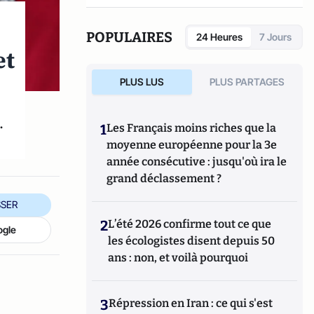
POPULAIRES
24 Heures
7 Jours
et
PLUS LUS
PLUS PARTAGES
.
1
Les Français moins riches que la
moyenne européenne pour la 3e
année consécutive : jusqu'où ira le
grand déclassement ?
SER
2
L’été 2026 confirme tout ce que
ogle
les écologistes disent depuis 50
ans : non, et voilà pourquoi
3
Répression en Iran : ce qui s'est