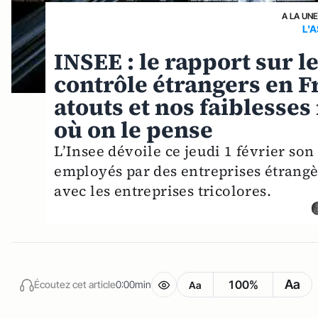
A LA UN
L'A
INSEE : le rapport sur l
contrôle étrangers en F
atouts et nos faiblesse
où on le pense
L’Insee dévoile ce jeudi 1 février so
employés par des entreprises étrangè
avec les entreprises tricolores.
Aa
100%
Écoutez cet article
0:00min
Aa