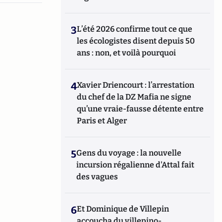
3
L’été 2026 confirme tout ce que
les écologistes disent depuis 50
ans : non, et voilà pourquoi
4
Xavier Driencourt : l’arrestation
du chef de la DZ Mafia ne signe
qu’une vraie-fausse détente entre
Paris et Alger
5
Gens du voyage : la nouvelle
incursion régalienne d'Attal fait
des vagues
6
Et Dominique de Villepin
accoucha du villepino-