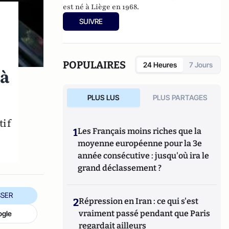
est né à Liège en 1968.
SUIVRE
POPULAIRES
24 Heures
7 Jours
là
PLUS LUS
PLUS PARTAGES
tif
1
Les Français moins riches que la
moyenne européenne pour la 3e
année consécutive : jusqu'où ira le
grand déclassement ?
SER
2
Répression en Iran : ce qui s'est
vraiment passé pendant que Paris
ogle
regardait ailleurs