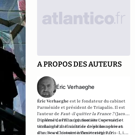
A PROPOS DES AUTEURS
Éric Verhaeghe
Éric Verhaeghe
est le fondateur du
cabinet
Parménide
et président de
Triapalio
. Il est
l'auteur de
Faut-il quitter la France ?
(Jacob-
Duvernet, avril 2012). Son site :
Diplômé de l'Ena (promotion Copernic) et
www.eric-
verhaeghe.fr
titulaire d'une maîtrise de philosophie et
Il vient de créer un nouveau
site :
d'un Dea d'histoire à l'université Paris-I, il
www.lecourrierdesstrateges.fr