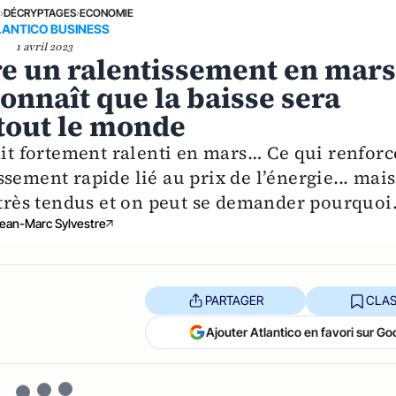
E
›
DÉCRYPTAGES
›
ECONOMIE
LANTICO BUSINESS
1 avril 2023
ure un ralentissement en mars
onnaît que la baisse sera
tout le monde
ait fortement ralenti en mars… Ce qui renforc
sement rapide lié au prix de l’énergie... mais
 très tendus et on peut se demander pourquoi
ean-Marc Sylvestre
PARTAGER
CLAS
Ajouter Atlantico en favori sur Go