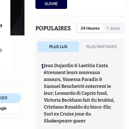
SUIVRE
,
POPULAIRES
24 Heures
7 Jours
PLUS LUS
PLUS PARTAGES
e
.
1
Jean Dujardin & Laetitia Casta
étrennent leurs nouveaux
amours, Vanessa Paradis &
Samuel Benchetrit enterrent le
leur; Leonardo di Caprio fond,
SER
Victoria Beckham fait du brukini,
Cristiano Ronaldo du bisco-fils;
ogle
Suri ex Cruise joue du
Shakespeare queer