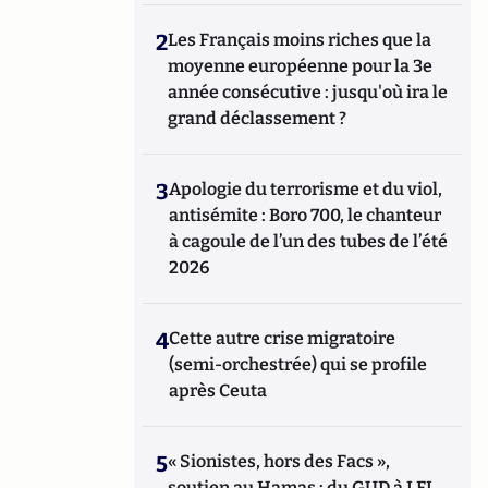
2
Les Français moins riches que la
moyenne européenne pour la 3e
année consécutive : jusqu'où ira le
grand déclassement ?
3
Apologie du terrorisme et du viol,
antisémite : Boro 700, le chanteur
à cagoule de l’un des tubes de l’été
2026
4
Cette autre crise migratoire
(semi-orchestrée) qui se profile
après Ceuta
5
« Sionistes, hors des Facs »,
soutien au Hamas : du GUD à LFI,