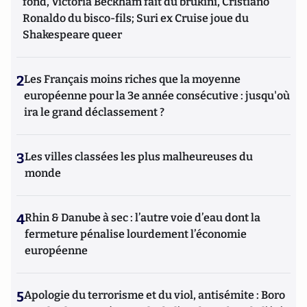
fond, Victoria Beckham fait du brukini, Cristiano
Ronaldo du bisco-fils; Suri ex Cruise joue du
Shakespeare queer
2
Les Français moins riches que la moyenne
européenne pour la 3e année consécutive : jusqu'où
ira le grand déclassement ?
3
Les villes classées les plus malheureuses du
monde
4
Rhin & Danube à sec : l’autre voie d’eau dont la
fermeture pénalise lourdement l’économie
européenne
5
Apologie du terrorisme et du viol, antisémite : Boro