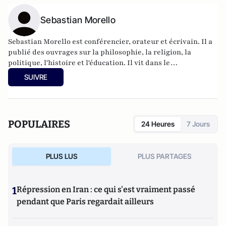
Sebastian Morello
Sebastian Morello est conférencier, orateur et écrivain. Il a
publié des ouvrages sur la philosophie, la religion, la
politique, l'histoire et l'éducation. Il vit dans le
Bedfordshire, en Angleterre, avec sa femme et ses enfants.
SUIVRE
Il est rédacteur et membre du comité de rédaction du
magazine The European Conservative.
POPULAIRES
24 Heures
7 Jours
PLUS LUS
PLUS PARTAGES
1
Répression en Iran : ce qui s'est vraiment passé
pendant que Paris regardait ailleurs