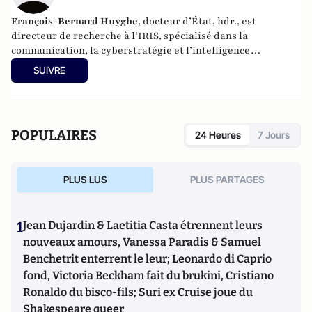
François-Bernard Huyghe
, docteur d’État, hdr., est
directeur de recherche à l’IRIS, spécialisé dans la
communication, la cyberstratégie et l’intelligence
économique, derniers livres : « L’art de la guerre
SUIVRE
idéologique » (le Cerf 2021) et « Fake news Manip, infox et
infodémie en 2021 » (VA éditeurs 2020).
POPULAIRES
24 Heures
7 Jours
PLUS LUS
PLUS PARTAGES
1
Jean Dujardin & Laetitia Casta étrennent leurs
nouveaux amours, Vanessa Paradis & Samuel
Benchetrit enterrent le leur; Leonardo di Caprio
fond, Victoria Beckham fait du brukini, Cristiano
Ronaldo du bisco-fils; Suri ex Cruise joue du
Shakespeare queer