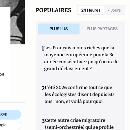
dilemme français
, (Ed. Pierre-Guillaume de
Roux). En 2012, il publie
La monnaie,
POPULAIRES
24 Heures
7 Jours
Histoire d’une imposture (
Editions Perrin),
en collaboration avec Charles Le Lien.
PLUS LUS
PLUS PARTAGES
1
Les Français moins riches que la
»
moyenne européenne pour la 3e
année consécutive : jusqu'où ira le
grand déclassement ?
ce
2
L’été 2026 confirme tout ce que
les écologistes disent depuis 50
ans : non, et voilà pourquoi
SER
3
Cette autre crise migratoire
ogle
(semi-orchestrée) qui se profile