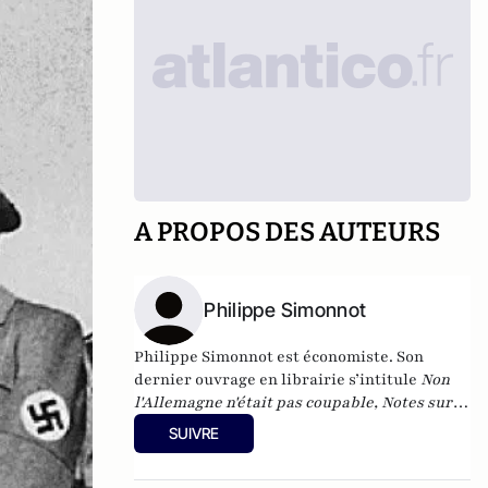
A PROPOS DES AUTEURS
Philippe Simonnot
Philippe Simonnot est économiste. Son
dernier ouvrage en librairie s’intitule
Non
l'Allemagne n'était pas coupable, Notes sur
les responsabilités de la Première Guerre
SUIVRE
Mondiale
(Editions Europolis, Berlin). Il est
aussi l'auteur de
Chômeurs ou esclaves, le