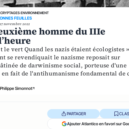
ÉCRYPTAGES
›
ENVIRONNEMENT
ONNES FEUILLES
27 novembre 2022
deuxième homme du IIIe
l’heure
 le vert Quand les nazis étaient écologistes 
nt se revendiquait le nazisme reposait sur
mâtinée de darwinisme social, porteuse d'une
ait en fait de l'antihumanisme fondamental de 
Philippe Simonnot
PARTAGER
CLAS
Ajouter Atlantico en favori sur Go