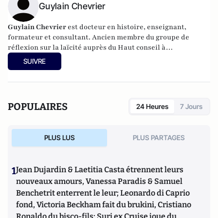
Guylain Chevrier
Guylain Chevrier
est docteur en histoire, enseignant,
formateur et consultant. Ancien membre du groupe de
réflexion sur la laïcité auprès du Haut conseil à
l’intégration. Dernier ouvrage :
Laïcité, émancipation et
SUIVRE
travail social,
L’Harmattan, sous la direction de Guylain
Chevrier, juillet 2017, 270 pages.
POPULAIRES
24 Heures
7 Jours
PLUS LUS
PLUS PARTAGES
1
Jean Dujardin & Laetitia Casta étrennent leurs
nouveaux amours, Vanessa Paradis & Samuel
Benchetrit enterrent le leur; Leonardo di Caprio
fond, Victoria Beckham fait du brukini, Cristiano
Ronaldo du bisco-fils; Suri ex Cruise joue du