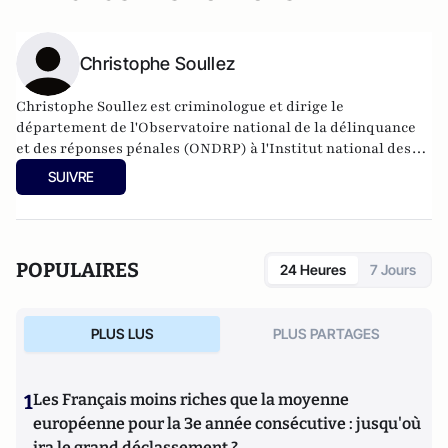
Christophe Soullez
Christophe Soullez est criminologue et dirige le
département de l'
Observatoire national de la délinquance
et des réponses pénales
(ONDRP) à l'Institut national des
hautes études de la sécurité et de la justice (INHESJ).
Il est
SUIVRE
l'auteur de "
Histoires criminelles de la France
" chez Odile
Jacob, 2012
et de
"
La criminologie pour les nuls
" chez First éditions,
2012.
POPULAIRES
24 Heures
7 Jours
PLUS LUS
PLUS PARTAGES
1
Les Français moins riches que la moyenne
européenne pour la 3e année consécutive : jusqu'où
ira le grand déclassement ?