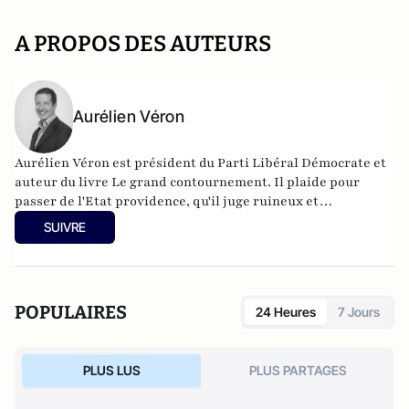
A PROPOS DES AUTEURS
Aurélien Véron
Aurélien Véron est président du Parti Libéral Démocrate et
auteur du livre Le grand contournement. Il plaide pour
passer de l'Etat providence, qu'il juge ruineux et
infantilisant, à une société de confiance bâtie sur
SUIVRE
l'autonomie des citoyens et la liberté. Un projet qui pourrait
se concrétiser par un Etat moins dispendieux et recentré
sur ses missions régaliennes ; une "flat tax", et l'ouverture
des assurances sociales à la concurrence ; le recours
POPULAIRES
24 Heures
7 Jours
systématique aux référendums ; une autonomie totale des
écoles ; l'instauration d'un marché encadré du cannabis.
PLUS LUS
PLUS PARTAGES