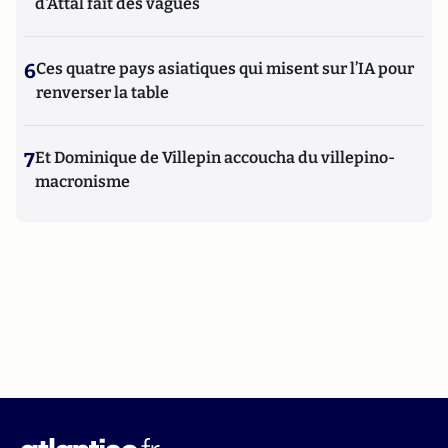
d'Attal fait des vagues
6
Ces quatre pays asiatiques qui misent sur l’IA pour
renverser la table
7
Et Dominique de Villepin accoucha du villepino-
macronisme