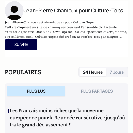
Jean-Pierre Chamoux pour Culture-Tops
Jean-Pierre Chamoux
est chroniqueur pour Culture-Tops.
Culture-Tops
est un site de chroniques couvrant l'ensemble de l'activité
culturelle (théâtre, One Man Shows, opéras, ballets, spectacles divers, cinéma,
expos, livres, etc.). Culture-Tops a été créé en novembre 2013 par Jacques
Paugam , journaliste et écrivain, et son fils, Gabriel Lecarpentier-Paugam, 23
SUIVRE
ans, en Master d'école de commerce, et grand amateur de One Man Shows.
POPULAIRES
24 Heures
7 Jours
PLUS LUS
PLUS PARTAGES
1
Les Français moins riches que la moyenne
européenne pour la 3e année consécutive : jusqu'où
ira le grand déclassement ?