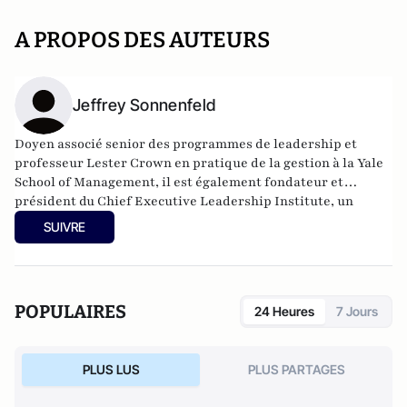
A PROPOS DES AUTEURS
Jeffrey Sonnenfeld
Doyen associé senior des programmes de leadership et
professeur Lester Crown en pratique de la gestion à la Yale
School of Management, il est également fondateur et
président du Chief Executive Leadership Institute, un
institut d'éducation et de recherche à but non lucratif axé
SUIVRE
sur le leadership des PDG et la gouvernance d'entreprise.
POPULAIRES
24 Heures
7 Jours
PLUS LUS
PLUS PARTAGES