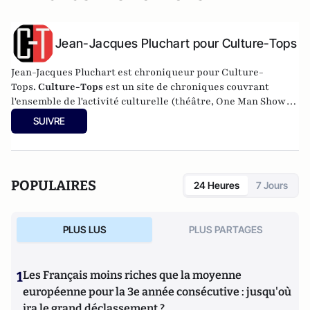
Jean-Jacques Pluchart pour Culture-Tops
Jean-Jacques Pluchart est chroniqueur pour Culture-
Tops.
Culture-Tops
est un site de chroniques couvrant
l'ensemble de l'activité culturelle (théâtre, One Man Shows,
opéras, ballets, spectacles divers, cinéma, expos, livres,
SUIVRE
etc.).
POPULAIRES
24 Heures
7 Jours
PLUS LUS
PLUS PARTAGES
1
Les Français moins riches que la moyenne
européenne pour la 3e année consécutive : jusqu'où
ira le grand déclassement ?