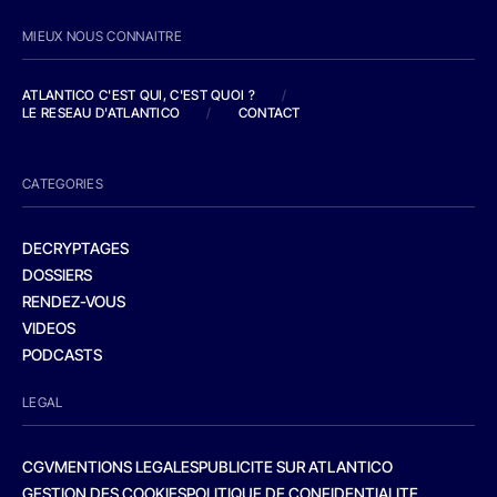
MIEUX NOUS CONNAITRE
ATLANTICO C'EST QUI, C'EST QUOI ?
/
LE RESEAU D'ATLANTICO
/
CONTACT
CATEGORIES
DECRYPTAGES
DOSSIERS
RENDEZ-VOUS
VIDEOS
PODCASTS
LEGAL
CGV
MENTIONS LEGALES
PUBLICITE SUR ATLANTICO
GESTION DES COOKIES
POLITIQUE DE CONFIDENTIALITE