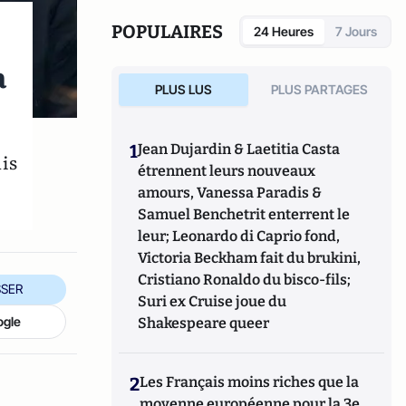
POPULAIRES
24 Heures
7 Jours
a
PLUS LUS
PLUS PARTAGES
1
Jean Dujardin & Laetitia Casta
is
étrennent leurs nouveaux
amours, Vanessa Paradis &
Samuel Benchetrit enterrent le
leur; Leonardo di Caprio fond,
Victoria Beckham fait du brukini,
Cristiano Ronaldo du bisco-fils;
SER
Suri ex Cruise joue du
ogle
Shakespeare queer
2
Les Français moins riches que la
moyenne européenne pour la 3e