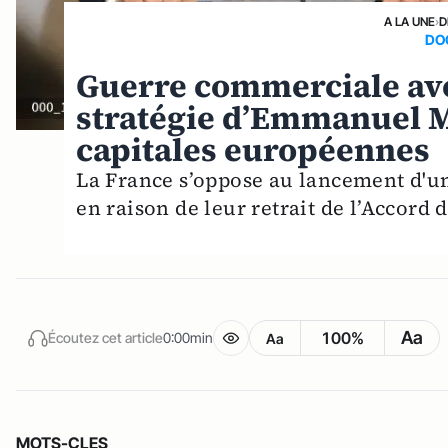
A LA UNE
›
D
DO
Guerre commerciale avec
stratégie d’Emmanuel M
capitales européennes
La France s’oppose au lancement d'u
en raison de leur retrait de l’Accord d
Aa
100%
Écoutez cet article
0:00min
Aa
MOTS-CLES