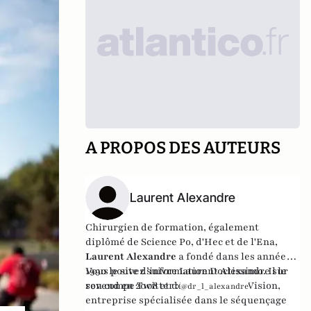
A PROPOS DES AUTEURS
Laurent Alexandre
Chirurgien de formation, également
diplômé de Science Po, d'Hec et de l'Ena,
Laurent Alexandre
a fondé dans les années
1990 le site d’information
Vous pouvez suivre Laurent Alexandre sur
Doctissimo
. Il le
revend en 2008 et développe
son compe Twitter :
DNA Vision
,
@dr_l_alexandre
entreprise spécialisée dans le séquençage