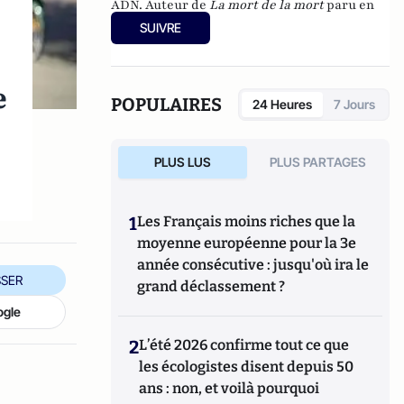
ADN. Auteur de
La mort de la mort
paru en
2011, Laurent Alexandre est un expert des
SUIVRE
bouleversements que va connaître
l'humanité grâce aux progrès de la
biotechnologie.
e
POPULAIRES
24 Heures
7 Jours
PLUS LUS
PLUS PARTAGES
1
Les Français moins riches que la
moyenne européenne pour la 3e
année consécutive : jusqu'où ira le
SER
grand déclassement ?
ogle
2
L’été 2026 confirme tout ce que
les écologistes disent depuis 50
ans : non, et voilà pourquoi