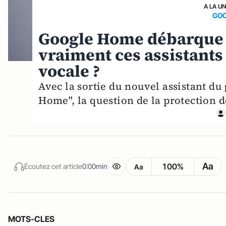
A LA U
GOO
Google Home débarque :
vraiment ces assistant
vocale ?
Avec la sortie du nouvel assistant du
Home", la question de la protection de 
Aa
100%
Écoutez cet article
0:00min
Aa
MOTS-CLES