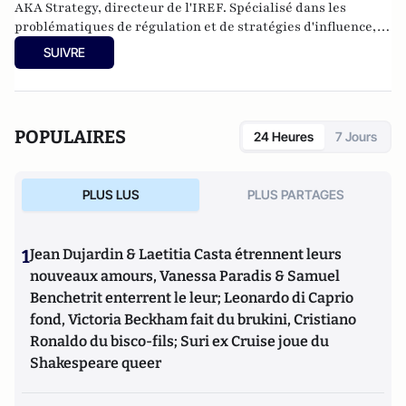
AKA Strategy, directeur de l'IREF. Spécialisé dans les
problématiques de régulation et de stratégies d'influence, il
a enseigné le droit et l'économie à Sciences Po et Assas. Il est
SUIVRE
également membre de la Fondapol et auteur de plusieurs
ouvrages.
POPULAIRES
24 Heures
7 Jours
PLUS LUS
PLUS PARTAGES
1
Jean Dujardin & Laetitia Casta étrennent leurs
nouveaux amours, Vanessa Paradis & Samuel
Benchetrit enterrent le leur; Leonardo di Caprio
fond, Victoria Beckham fait du brukini, Cristiano
Ronaldo du bisco-fils; Suri ex Cruise joue du
Shakespeare queer