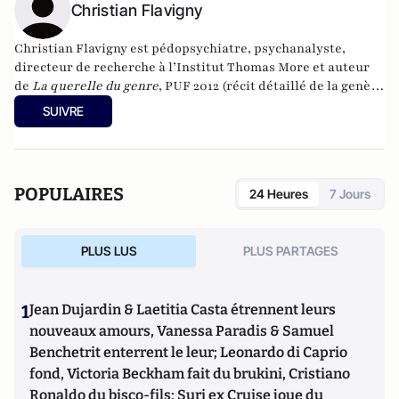
Christian Flavigny
Christian Flavigny est pédopsychiatre, psychanalyste,
directeur de recherche à l’Institut Thomas More et auteur
de
La querelle du genre
, PUF 2012 (récit détaillé de la genèse
de la notion de “genre”) ;
Aider les enfants transgenres –
SUIVRE
contre l’américanisation des soins aux enfants
, Téqui, 2021 ;
Comprendre le phénomène transgenre – la solution par la
culture française
, Ellipses, 2023
POPULAIRES
24 Heures
7 Jours
PLUS LUS
PLUS PARTAGES
1
Jean Dujardin & Laetitia Casta étrennent leurs
nouveaux amours, Vanessa Paradis & Samuel
Benchetrit enterrent le leur; Leonardo di Caprio
fond, Victoria Beckham fait du brukini, Cristiano
Ronaldo du bisco-fils; Suri ex Cruise joue du