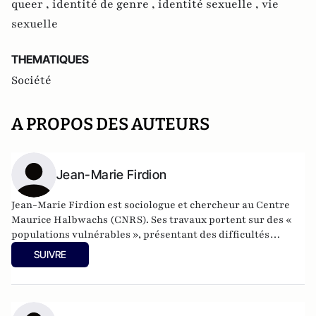
queer ,
identité de genre ,
identité sexuelle ,
vie
sexuelle
THEMATIQUES
Société
A PROPOS DES AUTEURS
Jean-Marie Firdion
Jean-Marie Firdion est sociologue et chercheur au Centre
Maurice Halbwachs (CNRS). Ses travaux portent sur des «
populations vulnérables », présentant des difficultés
accrues d’insertion sociale (personnes sans domicile, jeunes
SUIVRE
placés, les jeunes face à l’homophobie). Il écrit de nombreux
articles et a contribué à différents ouvrages (Dictionnaire
de l’Habitat, Dictionnaire de l’Homophobie, Encyclopedia of
Homelessness…) et des revues scientifiques.