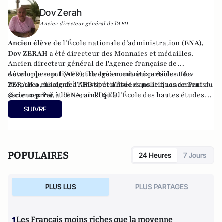
Dov Zerah
Ancien directeur général de l'AFD
Ancien élève de
l’École nationale d’administration (
ENA),
Dov ZERAH
a été directeur des Monnaies et médailles.
Ancien directeur général de l'Agence française de
développement (AFD), il a également été président de
Auteur de sept livres et de très nombreux articles, Dov
Proparco, filiale de l’AFD spécialisée dans le financement du
ZERAH a enseigné à l’Institut d’études politiques de Paris
secteur privé et censeur d'OSEO.
(Sciences Po), à l’ENA, ainsi qu’à l’École des hautes études
commerciales de Paris (HEC). Conseiller municipal de
SUIVRE
Neuilly-sur-Seine de 2008 à 2014, et à nouveau depuis 2020.
Administrateur du Consistoire de Paris de 1998 à 2006 et de
2010 à 2018, il en a été le président en 2010.
POPULAIRES
24 Heures
7 Jours
PLUS LUS
PLUS PARTAGES
1
Les Français moins riches que la moyenne