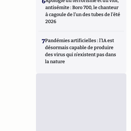
6
Apologie du terrorisme et du viol,
antisémite : Boro 700, le chanteur
à cagoule de l’un des tubes de l’été
2026
7
Pandémies artificielles : l’IA est
désormais capable de produire
des virus qui n’existent pas dans
la nature