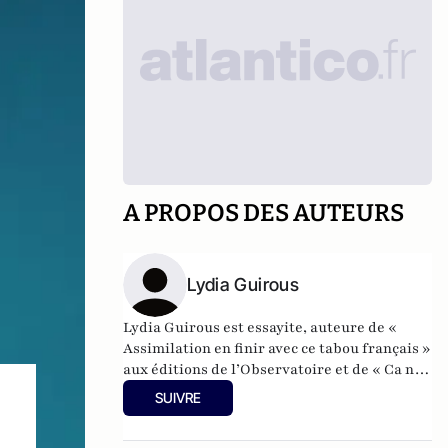
A PROPOS DES AUTEURS
Lydia Guirous
Lydia Guirous est essayite, auteure de «
Assimilation en finir avec ce tabou français »
aux éditions de l’Observatoire et de « Ca n’a
rien à voir avec l’Islam ? Face à l’islamisme
SUIVRE
réveillons-nous » aux éditions Plon,
réédition en version augmentée et inédite.