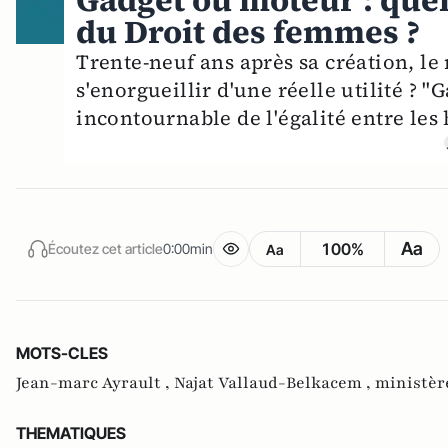
Gadget ou moteur : quel
du Droit des femmes ?
Trente-neuf ans après sa création, le
s'enorgueillir d'une réelle utilité ? 
incontournable de l'égalité entre le
Aa
100%
Écoutez cet article
0:00min
Aa
MOTS-CLES
Jean-marc Ayrault ,
Najat Vallaud-Belkacem ,
ministèr
THEMATIQUES