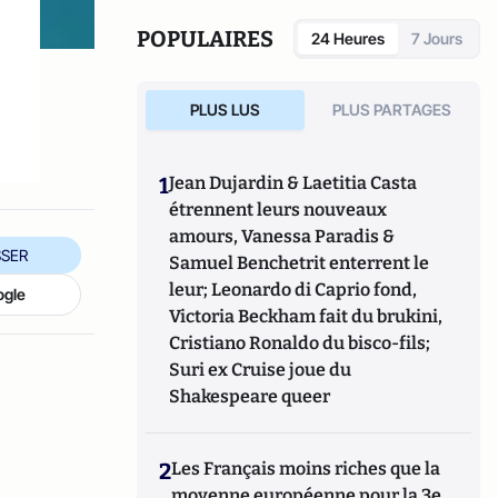
POPULAIRES
24 Heures
7 Jours
PLUS LUS
PLUS PARTAGES
1
Jean Dujardin & Laetitia Casta
étrennent leurs nouveaux
amours, Vanessa Paradis &
SER
Samuel Benchetrit enterrent le
leur; Leonardo di Caprio fond,
ogle
Victoria Beckham fait du brukini,
Cristiano Ronaldo du bisco-fils;
Suri ex Cruise joue du
Shakespeare queer
2
Les Français moins riches que la
moyenne européenne pour la 3e